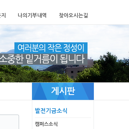
운지
나의기부내역
찾아오시는길
게시판
발전기금소식
캠퍼스소식